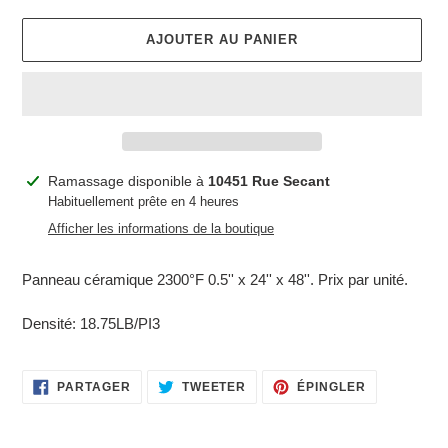
AJOUTER AU PANIER
Ajout
Ramassage disponible à
10451 Rue Secant
d'un
Habituellement prête en 4 heures
produit
Afficher les informations de la boutique
à
votre
Panneau céramique 2300°F 0.5'' x 24'' x 48''. Prix par unité.
panier
Densité: 18.75LB/PI3
PARTAGER
TWEETER
ÉPINGLER
PARTAGER
TWEETER
ÉPINGLER
SUR
SUR
SUR
FACEBOOK
TWITTER
PINTEREST