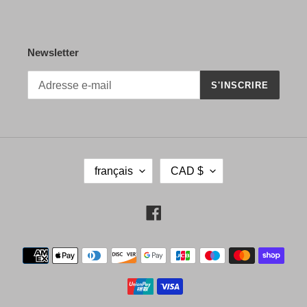
Newsletter
S'INSCRIRE
L
D
français
CAD $
A
E
N
V
G
I
Facebook
U
S
E
E
Moyens
de
paiement