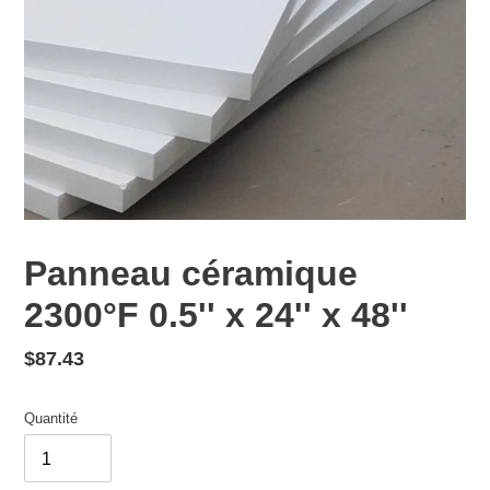
Panneau céramique
2300°F 0.5'' x 24'' x 48''
Prix
$87.43
normal
Quantité