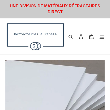
Passer
UNE DIVISION DE MATÉRIAUX RÉFRACTAIRES
au
DIRECT
contenu
Rechercher
Se connecter
Panier