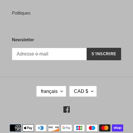
Politiques
Newsletter
S'INSCRIRE
L
D
français
CAD $
A
E
N
V
G
I
Facebook
U
S
E
E
Moyens
de