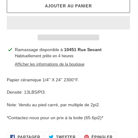
AJOUTER AU PANIER
Ajout
Ramassage disponible à
10451 Rue Secant
d'un
Habituellement prête en 4 heures
produit
Afficher les informations de la boutique
à
votre
Papier céramique 1/4'' X 24'' 2300°F.
panier
Densité: 13LBS/PI3.
Note: Vendu au pied carré, par multiple de 2pi2.
*Contactez-nous pour un prix à la boite (65.6pi2)*
PARTAGER
TWEETER
ÉPINGLER
PARTAGER
TWEETER
ÉPINGLER