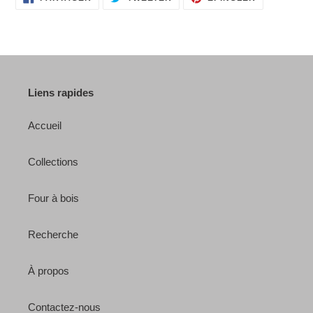
SUR
SUR
SUR
FACEBOOK
TWITTER
PINTEREST
Liens rapides
Accueil
Collections
Four à bois
Recherche
À propos
Contactez-nous