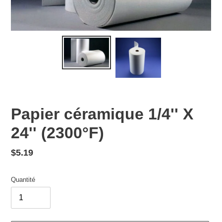
Papier céramique 1/4'' X
24'' (2300°F)
Prix
$5.19
normal
Quantité