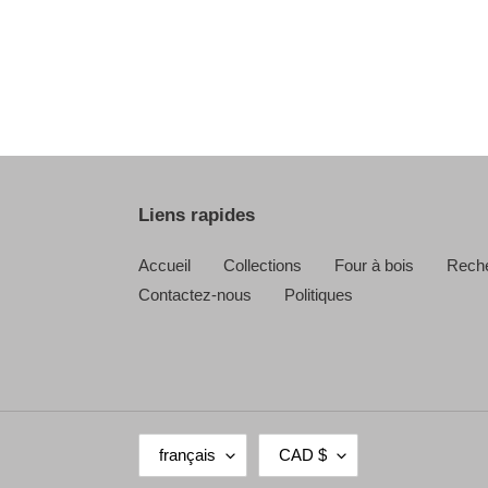
Liens rapides
Accueil
Collections
Four à bois
Rech
Contactez-nous
Politiques
L
D
français
CAD $
A
E