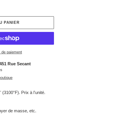
U PANIER
 de paiement
451 Rue Secant
es
boutique
' (3100°F). Prix à l'unité.
 foyer de masse, etc.