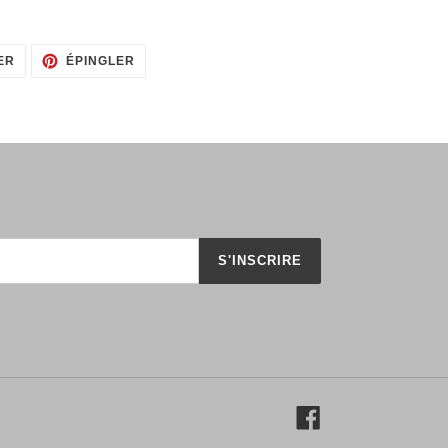
TWEETER
ÉPINGLER
ER
ÉPINGLER
SUR
SUR
TWITTER
PINTEREST
S'INSCRIRE
Facebook