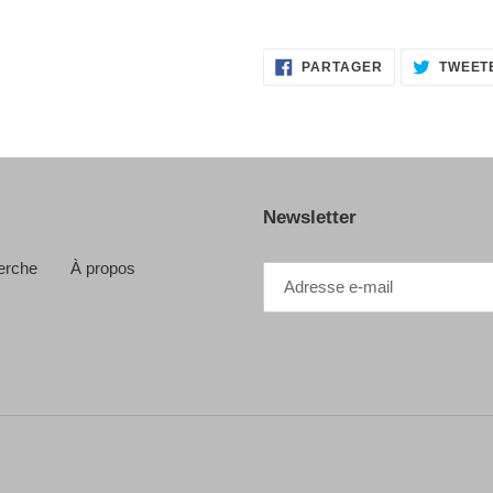
PARTAGER
PARTAGER
TWEET
SUR
FACEBOOK
Newsletter
erche
À propos