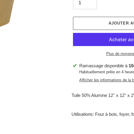
AJOUTER A
Plus de moyens
Ajout
Ramassage disponible à
10
d'un
Habituellement prête en 4 heur
produit
Afficher les informations de la 
à
votre
Tuile 50% Alumine 12'' x 12'' x 2'
panier
Utilisations: Four à bois, foyer,