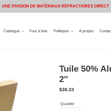
UNE DIVISION DE MATÉRIAUX RÉFRACTAIRES DIRECT
Catalogue
Four à bois
Politiques
À propos
Contac
Tuile 50% Alu
2''
Prix
$38.33
normal
Quantité