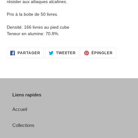
résister aux attaques alcalines.
Prix à la boite de 50 livres.
Densité: 166 livres au pied cube
Teneur en alumine: 70.8%.
PARTAGER
TWEETER
ÉPINGLER
PARTAGER
TWEETER
ÉPINGLER
SUR
SUR
SUR
FACEBOOK
TWITTER
PINTEREST
Liens rapides
Accueil
Collections