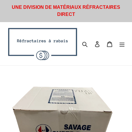
Passer
UNE DIVISION DE MATÉRIAUX RÉFRACTAIRES
au
DIRECT
contenu
Rechercher
Se connecter
Panier