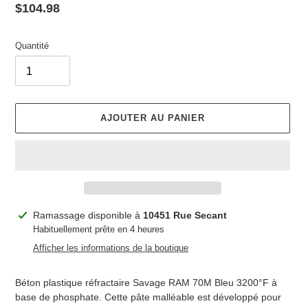
Prix
$104.98
normal
Quantité
AJOUTER AU PANIER
Ajout
Ramassage disponible à
10451 Rue Secant
d'un
Habituellement prête en 4 heures
produit
Afficher les informations de la boutique
à
votre
Béton plastique réfractaire Savage RAM 70M Bleu 3200°F à
panier
base de phosphate. Cette pâte malléable es
t développé pour